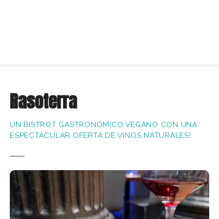
S
a
l
t
a
r
a
l
Rasoterra
c
o
n
UN BISTROT GASTRONÓMICO VEGANO CON UNA
t
ESPECTACULAR OFERTA DE VINOS NATURALES!
e
n
i
d
o